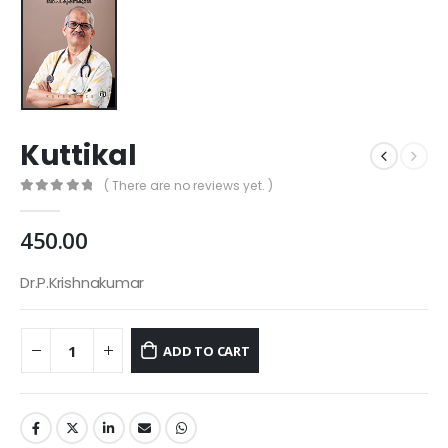
Kuttikal
( There are no reviews yet. )
0
out of 5
450.00
Dr.P.Krishnakumar
ADD TO CART