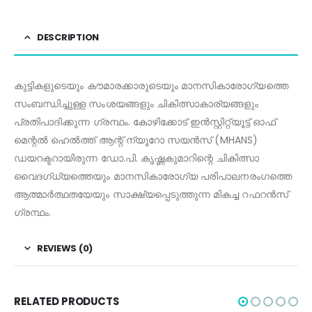
DESCRIPTION
കുട്ടികളുടെയും
കൗമാരക്കാരുടെയും
മാനസികാരോഗ്യത്തെ
സംബന്ധിച്ചുള്ള
സംശയങ്ങളും
ചികിത്സാകാര്യങ്ങളും
പ്രതിപാദിക്കുന്ന
ഗ്രന്ഥം
.
കോഴിക്കോട്
ഇൻസ്റ്റിറ്റ്യൂ
ട്ട്
ഓഫ്
മെന്റൽ
ഹെൽ
ത്ത്
ആന്റ്
ന്യൂ
റോ
സയൻസ്
(MHANS)
ഡയറക്ട
റായിരുന്ന
ഡോ
.
പി
.
കൃഷ്ണകുമാറിന്റെ
ചികിത്സാ
വൈദ
ഗ്
ധ്യ
ത്തെ
യും
മാനസികാരോഗ്യ
പരിപാലനരംഗത്തെ
ആത്മാർത്ഥതയേയും
സാക്ഷ്യപ്പെടുത്തുന്ന
മികച്ച
റഫറൻസ്
ഗ്രന്ഥം
.
REVIEWS (0)
RELATED PRODUCTS