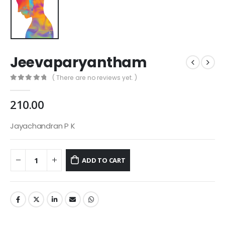
Jeevaparyantham
( There are no reviews yet. )
0
out of 5
210.00
Jayachandran P K
ADD TO CART