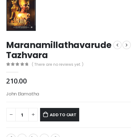
Maranamillathavarude
Tazhvara
( There are no reviews yet. )
0
out of 5
210.00
John Elamatha
ADD TO CART