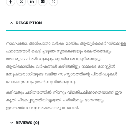
DESCRIPTION
നാല്പതോ, അൻപതോ വർഷം മാത്രം ആയുർദൈർഘ്യമുള്ള
ഫറവോന്മാർ കെട്ടിപ്പടുത്ത സ്മാരകങ്ങളും ക്ഷേത്രങ്ങളും
അവരുടെ പിരമിഡുകളും ഭൂഗർഭ ശവകുടീരങ്ങളും
ആയിരമായിരം വർഷങ്ങൾ കഴിഞ്ഞിട്ടും നമ്മുടെ മനസ്സിൽ
മനുഷ്യരാശിയുടെ വലിയ സംസ്കാരത്തിന്റെ പിരമിഡുകൾ
പോലെ ഇന്നും ഉയർന്നുനിൽക്കുന്നു.
കഴിവതും ചരിത്രത്തിൽ നിന്നും വ്യതിചലിക്കാതെയാണ് ഈ
കൃതി ചിട്ടപ്പെടുത്തിയിട്ടുള്ളത്. ചരിത്രവും ഭാവനയും
ഇടകലർന്ന സുന്ദരമായ ഒരു നോവൽ.
REVIEWS (0)