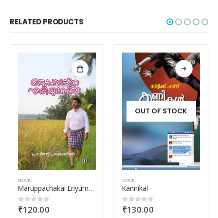
RELATED PRODUCTS
OUT OF STOCK
NOVEL
NOVEL
Maruppachakal Eriyumbol
Kannikal
Muthalamoolayile
₹
130.00
₹
240.00
0
out of 5
0
out of 5