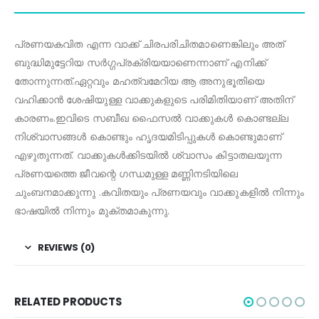
പ്രണയ
കവിത
എന്ന
വാ
ക്ക്
ചിരപരിചിതമാണെങ്കിലും
അത്
ബുദ്ധിമുട്ടേറിയ
സർഗ്ഗ
പ്രക്രിയയാണെ
ന്നാണ്
എനിക്ക്
തോന്നുന്നത്
.
ഏറ്റവും
മഹത്വമേറിയ
ആ
അനുഭൂതിയെ
വഹിക്കാൻ
ശേഷിയുള്ള
വാക്കുകളുടെ
പരിമിതിയാണ്
അതിന്
കാരണം
.
ഇവിടെ
സബീ
ഖ
ഫൈസൽ
വാക്കുകൾ
കൊണ്ടല്ല
നിശ്വാസങ്ങൾ
കൊണ്ടും
ഹൃദയമിടിപ്പുകൾ
കൊണ്ടുമാണ്
എഴുതുന്നത്
.
വാക്കുകൾക്കിടയിൽ
ശ്വാസം
കിട്ടാതലയുന്ന
പ്രണയത്തെ
ജീവന്റെ
ഗന്ധമുള്ള
മണ്ണിനടിയിലെ
ചുംബന
മാക്കുന്നു
.
കവിതയും
പ്രണയവും
വാക്കുകളിൽ
നിന്നും
ഭാഷയിൽ
നി
ന്നും
മുക്തമാകുന്നു
.
REVIEWS (0)
RELATED PRODUCTS