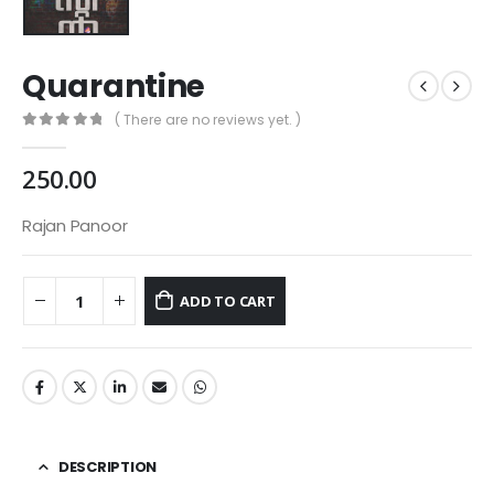
Quarantine
( There are no reviews yet. )
0
out of 5
250.00
Rajan Panoor
ADD TO CART
DESCRIPTION