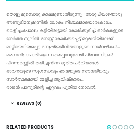
തൊട്ടു മുമ്പൊരു കാലമുണ്ടായിരുന്നു… അരൂപിയായൊരു
അണുഭീമനുമുന്നിൽ ലോകം നിശ്ചലമായൊരുകാലം.
വെളിച്ചംപോലും കട്ടിയിരുട്ടായി കോരിക്കുടിച്ച്, ഓർമകളുടെ
നേർത്ത നൂലിൽ മനസ്സ് കോർക്കപ്പെട്ട് ഒറ്റമുറിയിലേക്ക്
മാറ്റിയെറിയപ്പെട്ട മനുഷ്യജീവിതങ്ങളുടെ നാൾവഴികൾ…
മരണവ്യാപാരിയെന്ന തലപ്പാവുമേന്തി പ്രവാസികൾ
പിറന്നമണ്ണിൽ തരിച്ചുനിന്ന ദുരിതപർവ്വങ്ങൾ…
ഭാവനയുടെ സുഗന്ധവും ഭാഷയുടെ സൗന്ദര്യവും
സാർത്ഥകമായി മേളിച്ച ആവിഷ്‌കാരം…
രാജൻ പാനൂരിന്റെ ഏറ്റവും പുതിയ നോവൽ.
REVIEWS (0)
RELATED PRODUCTS