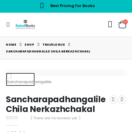
Best Pricing For Books
HOME
SHOP
TRAVELOGUE
SANCHARAPADHANGALILE CHILA NERKAZHCHAKAL
Sancharapadhangalile
Chila Nerkazhchakal
( There are no reviews yet. )
0
out of 5