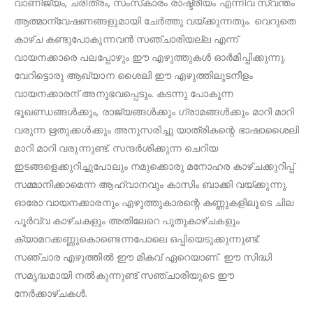
വാണിജ്യം, ചരിത്രം, സംസ്‌കാരം രാഷ്ട്രീയം എന്നിവ സ്വന്തം
ആത്മാന്വേഷണങ്ങളുമായി ചേർത്തു വയ്ക്കുന്നതും. വെറുതെ
കാഴ്ച കണ്ടുപോകുന്നവൻ സഞ്ചാരിയല്ല എന്ന്
വായനക്കാരെ പലപ്പോഴും ഈ എഴുത്തുകൾ ഓർമിപ്പിക്കുന്നു.
വേറിട്ടൊരു ആഖ്യാന ശൈലി ഈ എഴുത്തിലുടനീളം
വായനക്കാരന് അനുഭവപ്പെടും. കടന്നു പോകുന്ന
ഭൂഖണ്ഡങ്ങൾക്കും, രാജ്യങ്ങൾക്കും ഗ്രാമങ്ങൾക്കും മാറി മാറി
വരുന്ന ഋതുക്കൾക്കും അനുസരിച്ചു യാത്രികന്റെ ഭാഷാശൈലി
മാറി മാറി വരുന്നുണ്ട്. സന്ദർശിക്കുന്ന ചെറിയ
ഇടങ്ങളെക്കുറിച്ചുപോലും നമുക്കൊരു മനോഹര കാഴ്ചക്കുറിപ്പ്
സമ്മാനിക്കാമെന്ന ആഹ്വാനവും കാസിം ബാക്കി വയ്ക്കുന്നു.
ഓരോ വായനക്കാരനും എഴുത്തുകാരന്റെ കണ്ണുകളിലൂടെ ചില
പൂർവ്വ കാഴ്ചകളും അതിലേറെ പുതുകാഴ്ചകളും
ക്യാമറക്കണ്ണുകൊണ്ടെന്നപോലെ ഒപ്പിയെടുക്കുന്നുണ്ട്.
സഞ്ചാര എഴുത്തിൽ ഈ മികവ് ഏറെയാണ്. ഈ സിദ്ധി
സമൃദ്ധമായി നൽകുന്നുണ്ട് സഞ്ചാരിയുടെ ഈ
നേർക്കാഴ്ചകൾ.