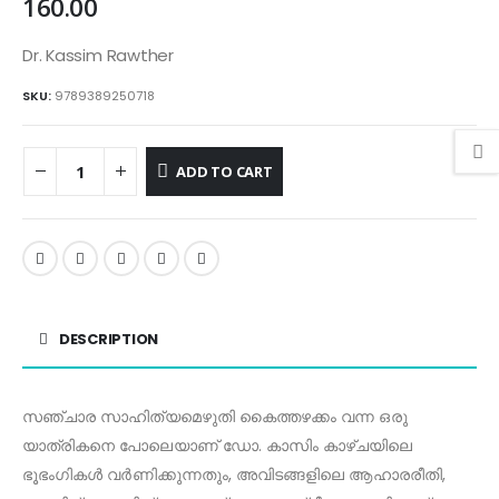
160.00
Dr. Kassim Rawther
SKU:
9789389250718
ADD TO CART
DESCRIPTION
സഞ്ചാര സാഹിത്യമെഴുതി കൈത്തഴക്കം വന്ന ഒരു
യാത്രികനെ പോലെയാണ് ഡോ. കാസിം കാഴ്ചയിലെ
ഭൂഭംഗികൾ വർണിക്കുന്നതും, അവിടങ്ങളിലെ ആഹാരരീതി,