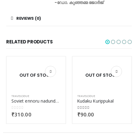
-ഡോ. കുഞ്ഞമ്മ ജോർജ്‌
REVIEWS (0)
RELATED PRODUCTS
OUT OF STOCK
OUT OF STOCK
TRAVELOGUE
TRAVELOGUE
Soviet ennoru nadundathre
Kudaku Kurippukal
0
out of 5
3.00
out of 5
₹
310.00
₹
90.00