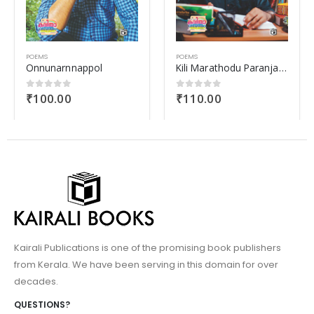
POEMS
POEMS
Kili Marathodu Paranjathu
Communist Pacha
₹
110.00
₹
70.00
0
out of 5
0
out of 5
Kairali Publications is one of the promising book publishers
from Kerala. We have been serving in this domain for over
decades.
QUESTIONS?