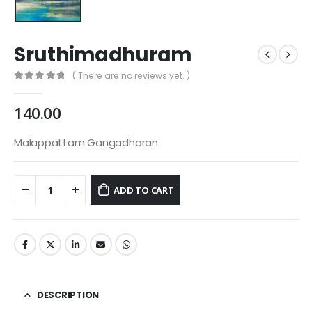
Sruthimadhuram
( There are no reviews yet. )
0
out of 5
140.00
Malappattam Gangadharan
ADD TO CART
DESCRIPTION