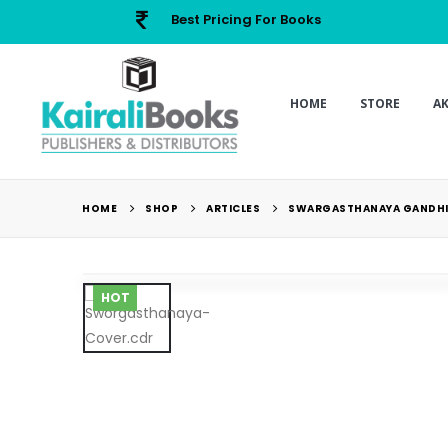
Best Pricing For Books
HOME
STORE
A
HOME
SHOP
ARTICLES
SWARGASTHANAYA GANDHI
HOT