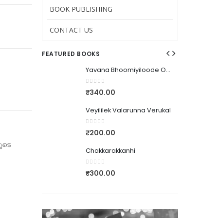
BOOK PUBLISHING
CONTACT US
FEATURED BOOKS
Yavana Bhoomiyiloode Orammayum Makalum
Yavana Bhoomiyiloode Orammayum Makalum
0
out of 5
₹
340.00
nna Verukal
Veyililek Valarunna Verukal
0
out of 5
₹
200.00
ുടെ
Chakkarakkanhi
0
out of 5
₹
300.00