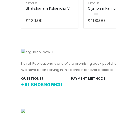
ARTICLES
ARTICLES
Bhakshanam Kshanichu Varuthunnathu
Olympian Kannu
0
out of 5
0
out of 5
₹
120.00
₹
100.00
hayum
Kairali Publications is one of the promising book publish
We have been serving in this domain for over decades.
QUESTIONS?
PAYMENT METHODS
+91 8606905631