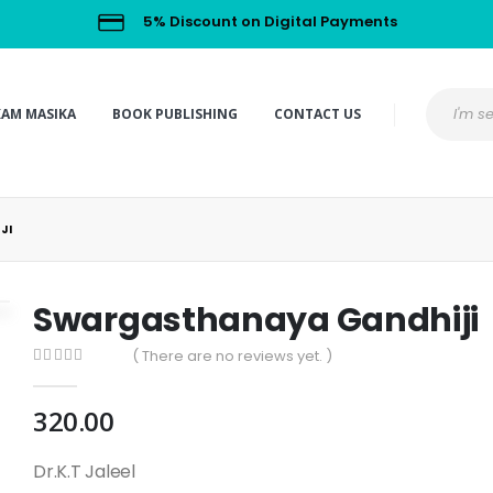
5% Discount on Digital Payments
KAM MASIKA
BOOK PUBLISHING
CONTACT US
JI
Swargasthanaya Gandhiji
( There are no reviews yet. )
0
out of 5
320.00
Dr.K.T Jaleel