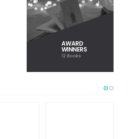
AWARD
WINNERS
12 Books