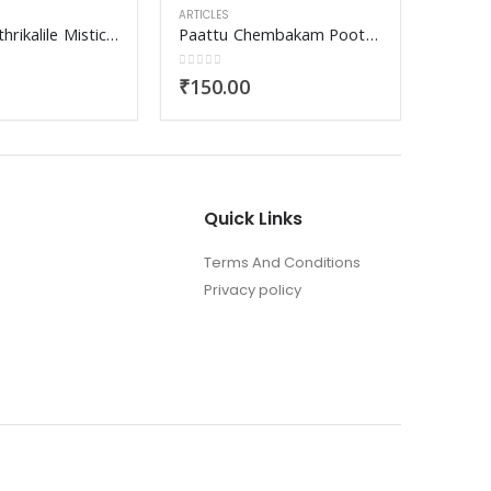
ARTICLES
Prakasa Rathrikalile Mistic Yathrakal
Paattu Chembakam Poothulayumbol
0
out of 5
₹
150.00
Quick Links
ARTICLE
Kaala
Terms And Conditions
0
out o
Privacy policy
₹
270