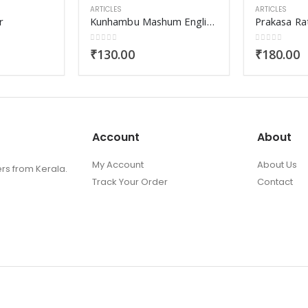
ARTICLES
ARTICLES
r
Kunhambu Mashum English Vakkum
0
out of 5
0
out of 5
₹
130.00
₹
180.00
Account
About
My Account
About Us
ers from Kerala.
Track Your Order
Contact