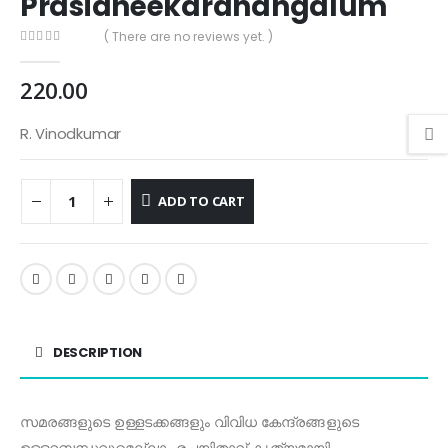
Prasidheekaranangalum
( There are no reviews yet. )
0
out of 5
220.00
R. Vinodkumar
ADD TO CART
DESCRIPTION
സമരങ്ങളുടെ ഉള്ളടക്കങ്ങളും വിവിധ കേന്ദ്രങ്ങളുടെ
ഉള്ളറബന്ധവുമെല്ലാം രചയിതാവ് കൃത്യമായി