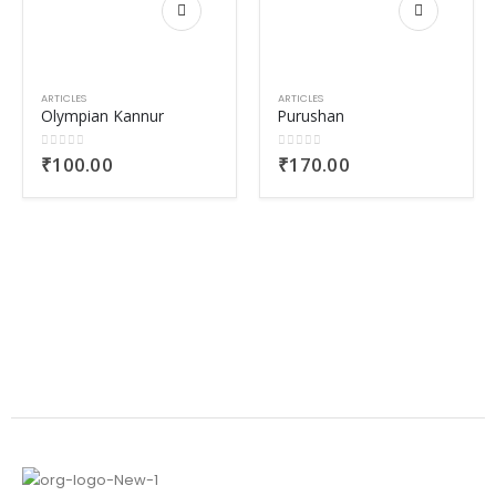
ARTICLES
ARTICLES
Olympian Kannur
Purushan
0
out of 5
0
out of 5
₹
100.00
₹
170.00