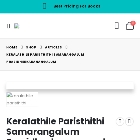
Best Pricing For Books
HOME
SHOP
ARTICLES
KERALATHILE PARISTHITHI SAMARANGALUM
PRASIDHEEKARANANGALUM
Keralathile Paristhithi
Samarangalum