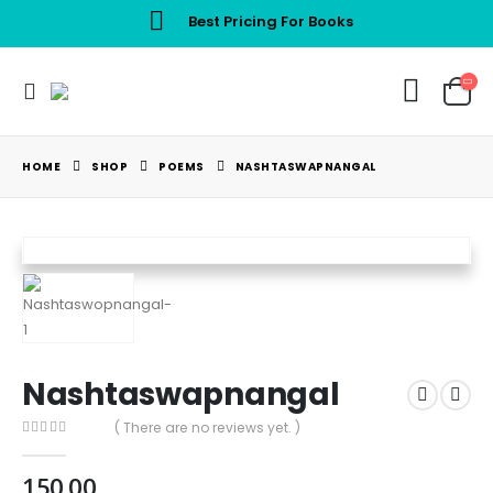
Best Pricing For Books
HOME
SHOP
POEMS
NASHTASWAPNANGAL
Nashtaswapnangal
( There are no reviews yet. )
0
out of 5
150.00