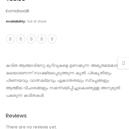
Komalavalli
Availability:
Out of stock
കവിത
ആത്മാവിനേറ്റ
മുറിവുകളെ
ഉണക്കുന്ന
അമൃതമയമായ
കലയാണെന്ന്
സാക്ഷ്യപ്പെടുത്തുന്ന
കൃതി
.
പ്രകൃതിയും
പ്രണയവും
വാത്സല്യവും
ഏകാന്തതയും
സ്വപ്നങ്ങളും
ആത്മീയ
വിചാരങ്ങളും
സമന്വയിപ്പിച്ചുകൊണ്ടുള്ള
അനുഭൂതി
പകരുന്ന
കവിതകൾ
.
Reviews
There are no reviews yet.