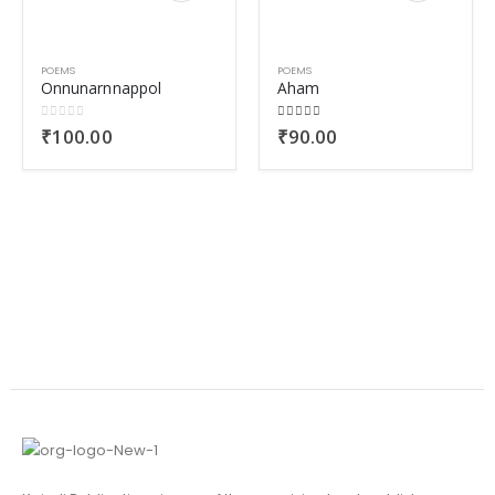
POEMS
POEMS
Onnunarnnappol
Aham
0
out of 5
5.00
out of 5
₹
100.00
₹
90.00