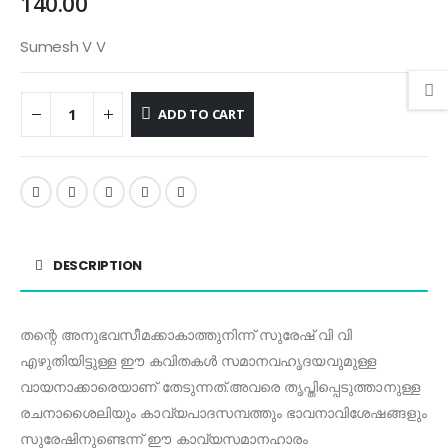
140.00
Sumesh V V
ADD TO CART
DESCRIPTION
തന്റെ അനുഭവസീമക്കാകാത്തുനിന്ന് സുരേഷ് വി വി
എഴുതിയിട്ടുള്ള ഈ കവിതകൾ സമാനവഹൃദയവുമുള്ള
വായനാക്കാരെയാണ് തേടുന്നത്.അവരെ തൃപ്തിപ്പെടുത്താനുള്ള
രചനാശൈലിയും കാവ്യപാദസമ്പത്തും ഭാവനാവിശേഷങ്ങളും
സുരേഷിനുണ്ടെന്ന് ഈ കാവ്യസമാനഹാരം