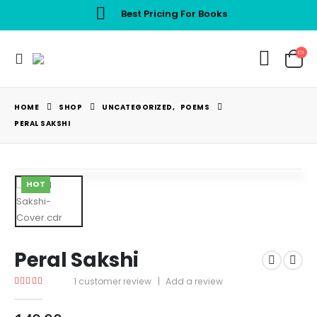
Best Pricing For Books
HOME
SHOP
UNCATEGORIZED
,
POEMS
PERAL SAKSHI
HOT
Peral Sakshi
1
customer review
|
Add a review
5.00
out of 5