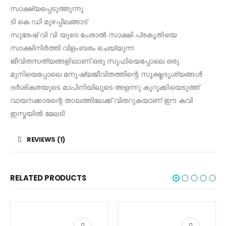
സാക്ഷ്യപ്പെടുത്തുന്നു
ടി കെ ഡി മുഴപ്പിലങ്ങാട്
സുരേഷ് വി വി യുടെ പേരാൽ സാക്ഷി പ്രകൃതിയെ
സാക്ഷിനിർത്തി വിളംബരം ചെയ്യുന്ന
ജീവിതസത്യങ്ങളിലാണ്.ഒരു സൂഫിയെപ്പോലെ ഒരു
മുനിയെപ്പോലെ മനുഷ്യജീവിതത്തിന്റെ സൂക്ഷ്മദൃശ്യങ്ങൾ
ദർശികതയുടെ മാപിനിയിലൂടെ അളന്നു കുറുക്കിയെടുത്ത്
വായനക്കാരന്റെ താലത്തിലേക്ക് വിതറുകയാണ് ഈ കവി
ഇസ്മയിൽ മേലടി
REVIEWS (1)
RELATED PRODUCTS