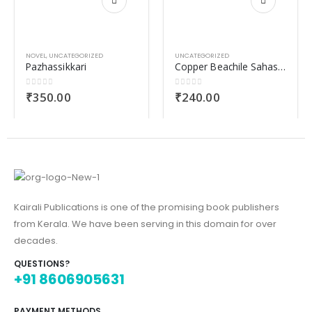
NOVEL
,
UNCATEGORIZED
UNCATEGORIZED
Pazhassikkari
Copper Beachile Sahasam
0
out of 5
0
out of 5
₹
350.00
₹
240.00
Kairali Publications is one of the promising book publishers
from Kerala. We have been serving in this domain for over
decades.
QUESTIONS?
+91 8606905631
PAYMENT METHODS