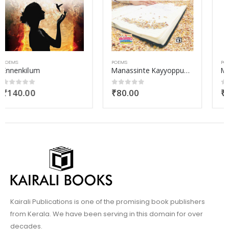
POEMS
POEMS
Manassinte Kayyoppukal
Mannu Mazhayodu Paranjathu
₹
80.00
₹
100.00
0
out of 5
0
out of 5
Kairali Publications is one of the promising book publishers
from Kerala. We have been serving in this domain for over
decades.