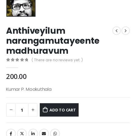
Anthiveyilum
narangamutayeente
madhuravum
( There are no reviews yet. )
0
out of 5
200.00
Kumar P. Mookuthala
ADD TO CART